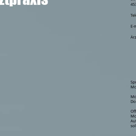
45
Te
E-m
Ärz
Sp
Mo
Mo
Do
Of
Mo
Au
sol