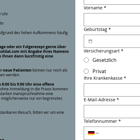
Vorname
*
0 Uhr
hr
Geburtstag
*
aufgrund des hohen Aufkommens häufig
age oder ein Folgerezept gerne über
Versicherungsart
*
soldat.com
mit Angabe Ihres Namens
 Ihnen dann kurzfristig eine
Gesetzlich
ür neue Patienten
können nur noch als
Privat
n werden.
Ihre Krankenkasse
*
 8:00 bis 9:00 Uhr eine offene
it ohne Anmeldung in die Praxis kommen
r starken Inanspruchnahme eine
ht möglicherweise nur ein begrenztes
E-Mail-Adresse
*
 planbaren Besuch, bitten wir um eine
Telefonnummer
*