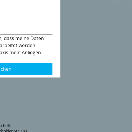
h, dass meine Daten 
arbeitet werden 
axis mein Anliegen 
ichen
chrift:
cholder-Str. 183