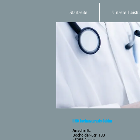
Startseite
Unsere Leist
Startseite
Unser
HNO Facharztpraxis Soldat
Anschrift:
Bocholder-Str. 183
45355 Essen